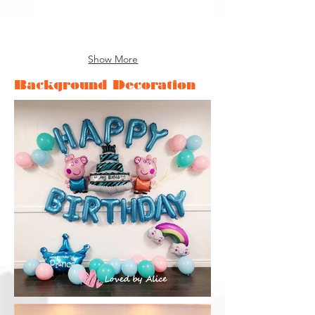
4.
$2280
拱
氣
計）:
圓
門
球
$1580
氣
$1880
柱
球
顏
一
*
柱
色、
對
Show More
可
X1
主
2.
改
5.
題
1.5
Background Decoration
其
鋁
可
米
他
氣
自
氣
尺
球
定
球
寸
佈
個
柱
置
別
一
$
特
個
2280
別
$1880
要
求
請
另
查
詢
報
價