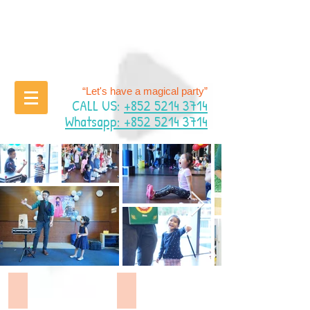
“Let's have a magical party”
CALL US:
+852 5214 3714
Whatsapp: +852 5214 3714
精美海報
佈置套餐 A
101x153cm
1.