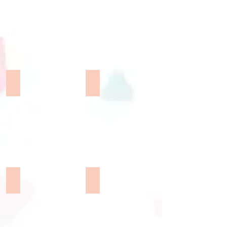
精
氣
美
球
海
柱
報
一
(包
對
設
2.101x153cm
計）:
精
$980
美
佈置套餐 B
佈置套餐 C
145X210cm
海
精
報
1.
1.
美
3.
氣
1.8
海
直
球
米
報
立
柱
氣
(包
海
一
球
設
報
對
柱
計）:
$
2.101x153cm
一
$1280
1980
精
對
150X300cm
美
2.
精
2米氣球拱門
百日宴主題
海
小
美
報
氣
2
1.
海
3.Foam
球
米
1.8
報
board
柱
氣
米
(包
x2
X6
球
圓
設