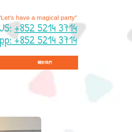
“Let's have a magical party”
US:
+852 5214 3714
pp: +852 5214 3714
關於我們