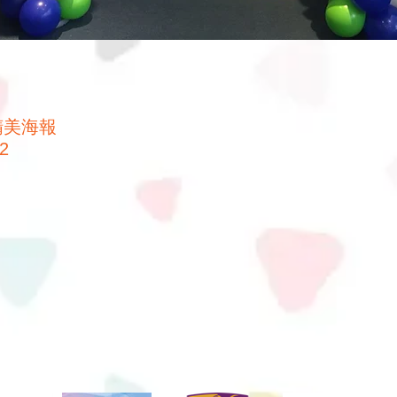
m 精美海報
x2