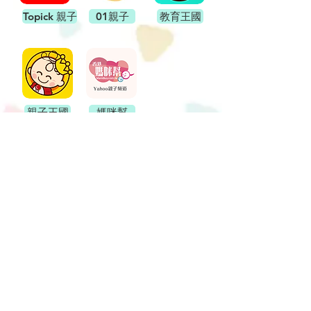
Topick 親子
01親子
教育王國
親子王國
媽咪幫
Call Us:
5214 3714
/
info.hkmagicparty@gmail.com
© 2025 by HK Magic Party Trademark
Registered