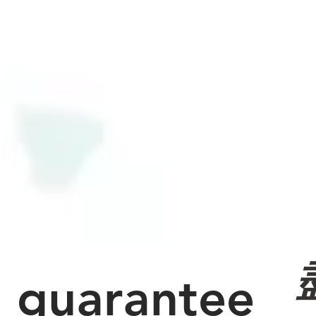
ty
guarantee