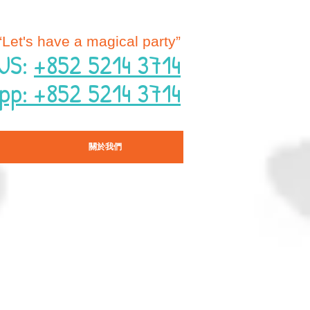
“Let's have a magical party”
US:
+852 5214 3714
pp: +852 5214 3714
關於我們