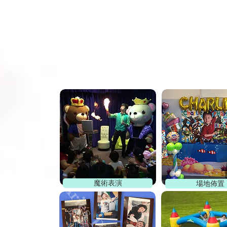
s
魔術表演
場地佈置