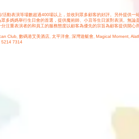
/活動表演等場數超過400場以上，並收到眾多顧客的好評。另外提供一
為眾多媽媽舉行生日會的首選，提供魔術師、小丑等生日派對表演。無論
十分注重表演者的和員工的服務態度以顧客為優先的宗旨為顧客提供開心
b, 數碼港艾美酒店, 太平洋會, 深灣遊艇會, Magical Moment, Alathena C
214 7314