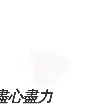
​盡心盡力