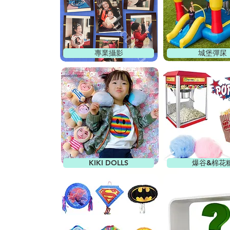
專業攝影
城堡彈杘
KIKI DOLLS
爆谷&棉花